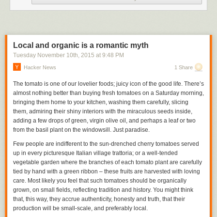
(…)Sur le plan économique, le fascisme poursuit, sous la
direction du ministre de l’économie Alberto De Stefani
(1922-1925),
une politique d’inspiration libérale
. Le 20
septembre 1922, Mussolini déclare :
« Il faut en finir avec
l’État ferroviaire, avec l’État postier, avec l’État assureur.
»
Local and organic is a romantic myth
Le 18 mars 1923, il ajoute: « Je pense que l’État doit
Tuesday November 10
th
, 2015
at
9:48 PM
renoncer à ses fonctions économiques et
surtout à celles
qui s’exercent par des monopoles, parce qu’en cette
Hacker News
1 Share
matière l’État est incompétent.
». L’État fasciste
transfère
The tomato is one of our lovelier foods; juicy icon of the good life. There’s
ainsi au privé plusieurs monopoles
: celui sur les allumettes
almost nothing better than buying fresh tomatoes on a Saturday morning,
est cédé à un Consortium des fabricants d’allumettes; en
bringing them home to your kitchen, washing them carefully, slicing
1925,
l’État se désengage du secteur des téléphones, et
them, admiring their shiny interiors with the miraculous seeds inside,
renonce aussi à l’exécution de certains travaux publics.
(…)
adding a few drops of green, virgin olive oil, and perhaps a leaf or two
from the basil plant on the windowsill. Just paradise.
Sur le plan social, la volonté de l’ordre, de l’autorité, avec le fascisme de
Mussolini :
Few people are indifferent to the sun-drenched cherry tomatoes served
up in every picturesque Italian village trattoria; or a well-tended
vegetable garden where the branches of each tomato plant are carefully
(…)Le nouveau mouvement exprime
la volonté de «
tied by hand with a green ribbon – these fruits are harvested with loving
transformer
, s’il le faut même par des méthodes
care. Most likely you feel that such tomatoes should be organically
révolutionnaires,
la vie italienne
»
s’auto-définissant « parti
grown, on small fields, reflecting tradition and history. You might think
de l’ordre »
réussissant ainsi
à gagner la confiance des
that, this way, they accrue authenticity, honesty and truth, that their
milieux les plus riches et conservateurs
qui sont
opposés à
production will be small-scale, and preferably local.
toutes manifestations et aux revendications syndicales des