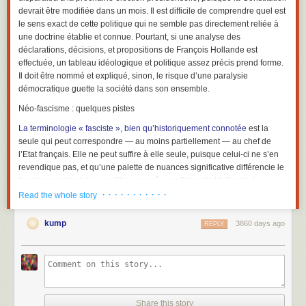
devrait être modifiée dans un mois. Il est difficile de comprendre quel est
le sens exact de cette politique qui ne semble pas directement reliée à
une doctrine établie et connue. Pourtant, si une analyse des
déclarations, décisions, et propositions de François Hollande est
effectuée, un tableau idéologique et politique assez précis prend forme.
Il doit être nommé et expliqué, sinon, le risque d’une paralysie
démocratique guette la société dans son ensemble.
Néo-fascisme : quelques pistes
La terminologie « fasciste », bien qu’historiquement connotée
est la
seule qui peut correspondre — au moins partiellement — au chef de
l’Etat français. Elle ne peut suffire à elle seule, puisque celui-ci ne s’en
revendique pas, et qu’une palette de nuances significative différencie le
fascisme originel de la politique menée par François Hollande. La
politique actuelle de François Hollande trouve son inspiration dans le
· · · · · · · · · · ·
Read the whole story
fascisme, mais elle s’adapte, à son époque, aux circonstances et au
pays qui l’accueille. C’est une politique néo-fasciste. Un fascisme
kump
3860 days ago
REPLY
nouveau. Moderne. 2.0.
Un exemple de l’époque mussolinienne, sur l’économie, alors que le
fascisme de Mussolini se revendique au départ d’une « mystique de
gauche anti-marxiste » :
Share this story