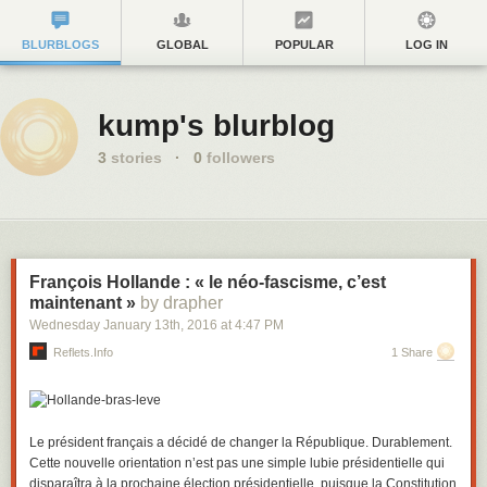
BLURBLOGS
GLOBAL
POPULAR
LOG IN
kump's blurblog
3
stories
·
0
followers
François Hollande : « le néo-fascisme, c’est
maintenant »
by drapher
Wednesday January 13
th
, 2016
at
4:47 PM
Reflets.info
1 Share
Le président français a décidé de changer la République. Durablement.
Cette nouvelle orientation n’est pas une simple lubie présidentielle qui
disparaîtra à la prochaine élection présidentielle, puisque la Constitution